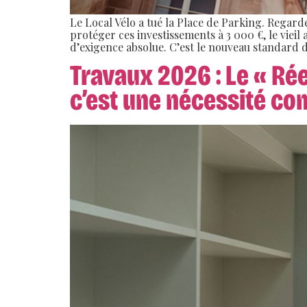
Le Local Vélo a tué la Place de Parking. Regard
protéger ces investissements à 3 000 €, le vieil 
d’exigence absolue. C’est le nouveau standard du
Travaux 2026 : Le « Rée
c’est une nécessité co