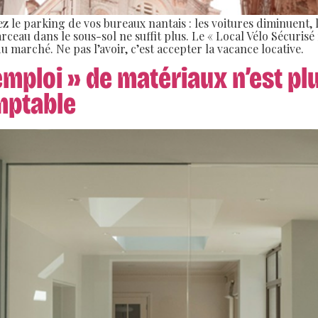
ez le parking de vos bureaux nantais : les voitures diminuent,
arceau dans le sous-sol ne suffit plus. Le « Local Vélo Sécuris
 marché. Ne pas l’avoir, c’est accepter la vacance locative.
mploi » de matériaux n’est plu
mptable