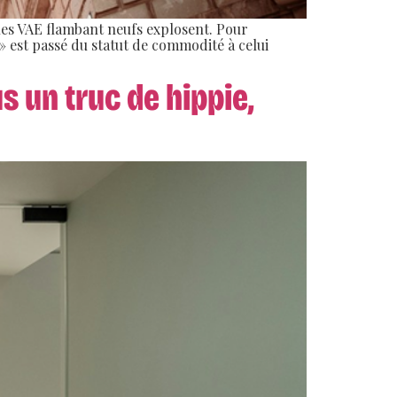
 les VAE flambant neufs explosent. Pour
é » est passé du statut de commodité à celui
s un truc de hippie,