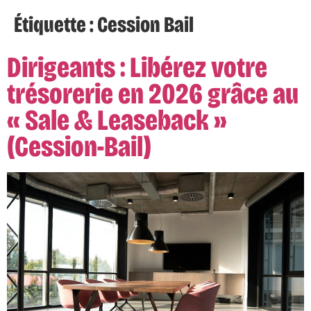
Étiquette :
Cession Bail
Dirigeants : Libérez votre
trésorerie en 2026 grâce au
« Sale & Leaseback »
(Cession-Bail)