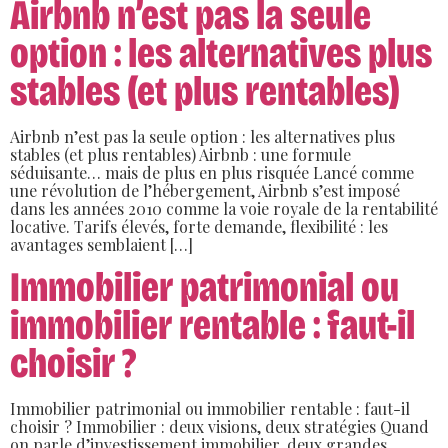
Airbnb n’est pas la seule
option : les alternatives plus
stables (et plus rentables)
Airbnb n’est pas la seule option : les alternatives plus
stables (et plus rentables) Airbnb : une formule
séduisante… mais de plus en plus risquée Lancé comme
une révolution de l’hébergement, Airbnb s’est imposé
dans les années 2010 comme la voie royale de la rentabilité
locative. Tarifs élevés, forte demande, flexibilité : les
avantages semblaient […]
Immobilier patrimonial ou
immobilier rentable : faut-il
choisir ?
Immobilier patrimonial ou immobilier rentable : faut-il
choisir ? Immobilier : deux visions, deux stratégies Quand
on parle d’investissement immobilier, deux grandes