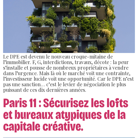
Le DPE est devenu le nouveau croque-mitaine de
l’immobilier. F, G, interdictions, travaux, décote : la peur
s’installe et pousse de nombreux propriétaires à vendre
dans l’urgence. Mais là où le marché voit une contrainte,
l’investisseur lucide voit une opportunité. Car le DPE n’est
pas une sanction… c’est le levier de négociation le plus
puissant de ces dix dernières années.
Paris 11 : Sécurisez les lofts
et bureaux atypiques de la
capitale créative.