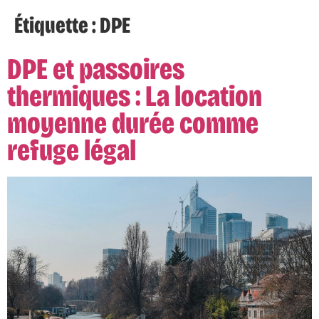
Étiquette :
DPE
DPE et passoires
thermiques : La location
moyenne durée comme
refuge légal