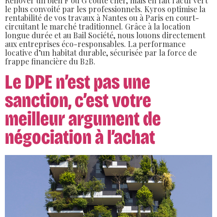
Rénover un bien F ou G coûte cher, mais en fait l’actif vert
le plus convoité par les professionnels. Kyros optimise la
rentabilité de vos travaux à Nantes ou à Paris en court-
circuitant le marché traditionnel. Grâce à la location
longue durée et au Bail Société, nous louons directement
aux entreprises éco-responsables. La performance
locative d’un habitat durable, sécurisée par la force de
frappe financière du B2B.
Le DPE n’est pas une
sanction, c’est votre
meilleur argument de
négociation à l’achat