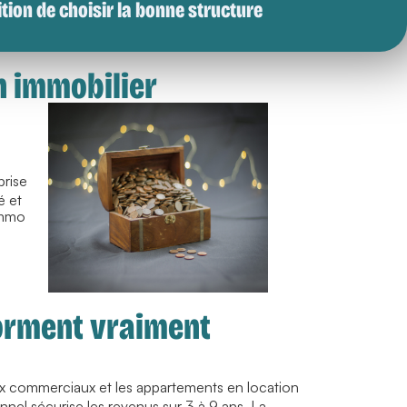
tion de choisir la bonne structure
n immobilier
prise
é et
 Immo
rforment vraiment
aux commerciaux et les appartements en location
nnel sécurise les revenus sur 3 à 9 ans. La