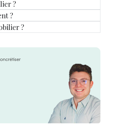
lier ?
ent ?
bilier ?
oncrétiser