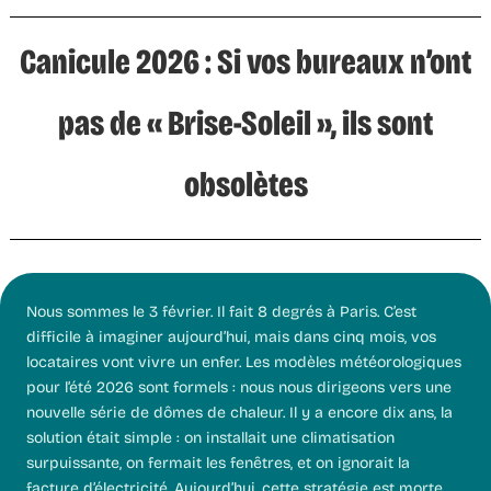
Canicule 2026 : Si vos bureaux n’ont
pas de « Brise-Soleil », ils sont
obsolètes
Nous sommes le 3 février. Il fait 8 degrés à Paris. C’est
difficile à imaginer aujourd’hui, mais dans cinq mois, vos
locataires vont vivre un enfer. Les modèles météorologiques
pour l’été 2026 sont formels : nous nous dirigeons vers une
nouvelle série de dômes de chaleur. Il y a encore dix ans, la
solution était simple : on installait une climatisation
surpuissante, on fermait les fenêtres, et on ignorait la
facture d’électricité. Aujourd’hui, cette stratégie est morte.