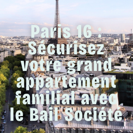
Paris 16 :
Sécurisez
votre grand
appartement
familial avec
le Bail Société