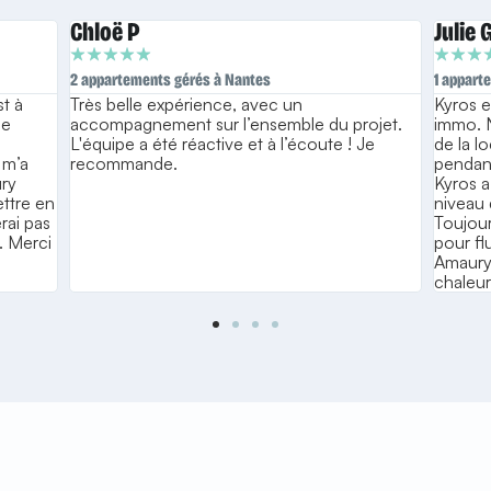
Chloë P
Julie G
★
★
★
★
★
★
★
★
2 appartements gérés à Nantes
1 appart
st à
Très belle expérience, avec un
Kyros e
le
accompagnement sur l’ensemble du projet.
immo. N
L'équipe a été réactive et à l’écoute ! Je
de la l
 m’a
recommande.
pendant
ury
Kyros a
ttre en
niveau 
rai pas
Toujour
r. Merci
pour fl
Amaury
chaleu