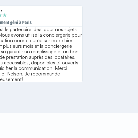
.
Alan D.
★
★
★
★
★
★
★
ement géré à Paris
2 appartements gérés à St-N
st le partenaire idéal pour nos sujets
Amaury est vraiment un 
ous avons utilisé la conciergerie pour
l’immobilier ! J’avais un
ocation courte durée sur notre bien
problématique dans mon 
 plusieurs mois et la conciergerie
su tout de suite me trou
 su garantir un remplissage et un bon
mesure. Je recommand
de prestation auprès des locataires.
s accessibles, disponibles et ouverts
uidifier la communication. Merci
 et Nelson. Je recommande
reusement!