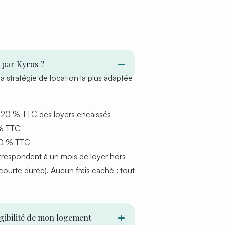
 par Kyros ?
 stratégie de location la plus adaptée
7,20 % TTC des loyers encaissés
 % TTC
20 % TTC
orrespondent à
un mois de loyer hors
 courte durée). Aucun frais caché : tout
igibilité de mon logement