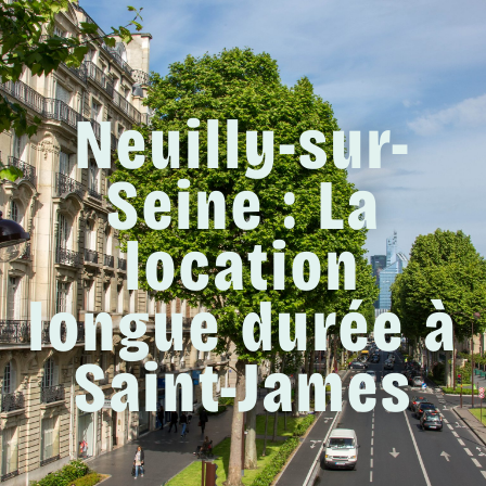
Neuilly-sur-
Seine : La
location
longue durée à
Saint-James