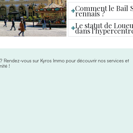
Comment le Bail So
rennais ?
Le statut de Loue
dans l'hypercentr
 ?
Rendez-vous sur Kyros Immo pour découvrir nos services et
ité !