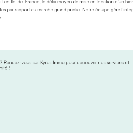
if en Île-de-France, le délai moyen de mise en location d’un bien 
s par rapport au marché grand public. Notre équipe gère l’intégr
é.
 ?
Rendez-vous sur Kyros Immo pour découvrir nos services et
ité !