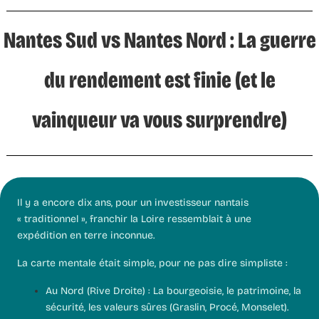
Nantes Sud vs Nantes Nord : La guerre
du rendement est finie (et le
vainqueur va vous surprendre)
Il y a encore dix ans, pour un investisseur nantais
« traditionnel », franchir la Loire ressemblait à une
expédition en terre inconnue.
La carte mentale était simple, pour ne pas dire simpliste :
Au Nord (Rive Droite) :
La bourgeoisie, le patrimoine, la
sécurité, les valeurs sûres (Graslin, Procé, Monselet).