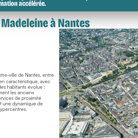
mation accélérée.
 Madeleine à Nantes
tre-ville de Nantes, entre
ien caractéristique, avec
es habitants évolue :
ement les anciens
vices de proximité
aît une dynamique de
hypercentres.