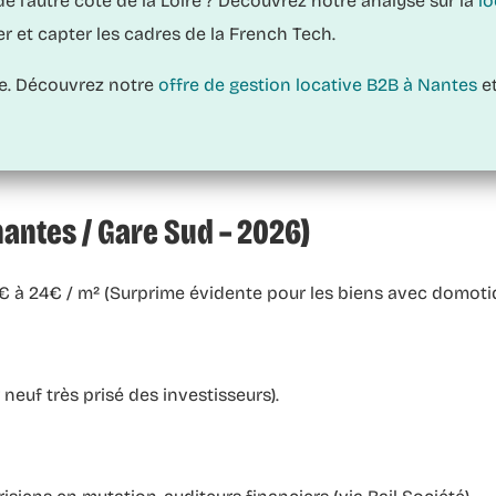
 l’autre côté de la Loire ? Découvrez notre analyse sur la
lo
er et capter les cadres de la French Tech.
te. Découvrez notre
offre de gestion locative B2B à Nantes
et
antes / Gare Sud – 2026)
€ à 24€ / m² (Surprime évidente pour les biens avec domotiqu
euf très prisé des investisseurs).